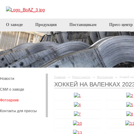
О заводе
Продукция
Поставщикам
Пресс-центр
→
→
→
Главная
Пресс-центр
Фотоархив
Хоккей на
Новости
ХОККЕЙ НА ВАЛЕНКАХ 202
СМИ о заводе
Фотоархив
Контакты для прессы