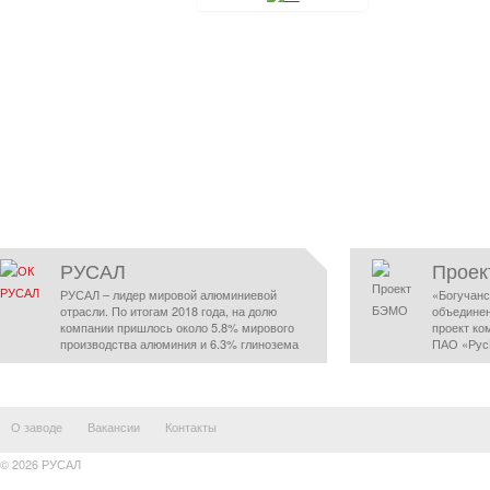
РУСАЛ
Прое
РУСАЛ – лидер мировой алюминиевой
«Богучанс
отрасли. По итогам 2018 года, на долю
объедине
компании пришлось около 5.8% мирового
проект ко
производства алюминия и 6.3% глинозема
ПАО «Рус
О заводе
Вакансии
Контакты
© 2026 РУСАЛ